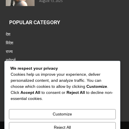
August 13, 2025
POPULAR CATEGORY
देश
विदेश
राज्य
स्पोर्ट्स
We respect your privacy
पंजाब
Cookies help us improve your experience, deliver
बॉलीवुड
personalized content, and analyze traffic. You can
बिज़नेस
choose which cookies to allow by clicking
Customize
.
Click
Accept All
to consent or
Reject All
to decline non-
वायरल
essential cookies.
बिहार
Customize
Reject All
About Us
Contact Us
Privacy Policy
Advertisement