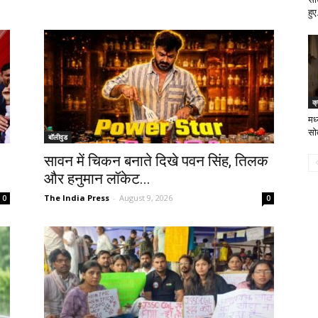
हुए
क्
मध्
सोत
बॉलीवुड
सावन में चिकन बनाते दिखे पवन सिंह, तिलक
और हनुमान लॉकेट...
The India Press
-
August 9, 2026
0
0