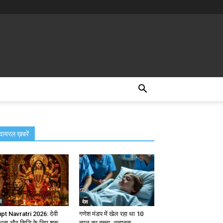
वायरल ख़बरें
्म
देश
pt Navratri 2026: देवी
गणेश मंडप में खेल रहा था 10
धना और सिद्धि के लिए शुरू
साल का बच्चा, अचानक...