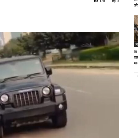
120
0
की
वि
BL
बलो
भा