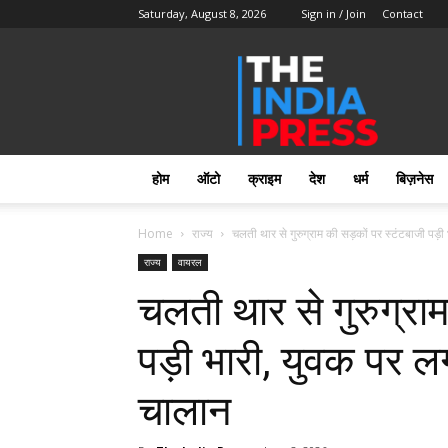
Saturday, August 8, 2026
Sign in / Join
Contact
Home
–
Breaking
News
in
Hindi,
होम
ऑटो
क्राइम
देश
धर्म
बिज़नेस
लेटेस्ट
खबरें,
Hindi
Home
राज्य
चलती थार से गुरुग्राम की सड़कों पर स्टंटबाजी पड़ी 
Samachar
राज्य
वायरल
Live
चलती थार से गुरुग्रा
|
The
India
पड़ी भारी, युवक पर 
Press
|
चालान