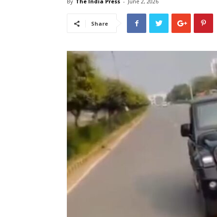
By
The India Press
-
June 2, 2026
Share