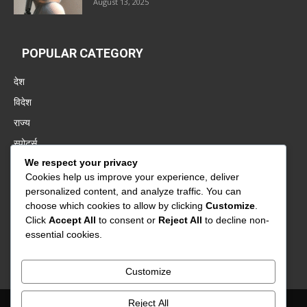
August 13, 2025
POPULAR CATEGORY
देश
विदेश
राज्य
स्पोर्ट्स
We respect your privacy
पंजाब
Cookies help us improve your experience, deliver
बॉलीवुड
personalized content, and analyze traffic. You can
बिज़नेस
choose which cookies to allow by clicking
Customize
.
Click
Accept All
to consent or
Reject All
to decline non-
वायरल
essential cookies.
बिहार
Customize
Reject All
About Us
Contact Us
Privacy Policy
Advertisement