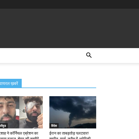
वायरल ख़बरें
लीवुड
विदेश
दशाह ने कॉर्नियल एब्रेशन का
ईरान का ताबड़तोड़ पलटवार!
वाया इलाज, शेयर की तस्वीरें
बहरीन, यूएई, कुवैत में अमेरिकी