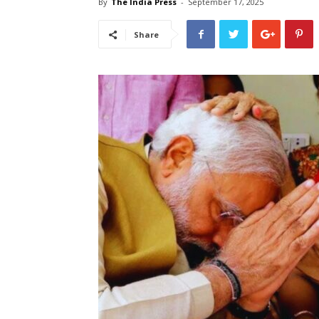
By
The India Press
-
September 17, 2025
Share