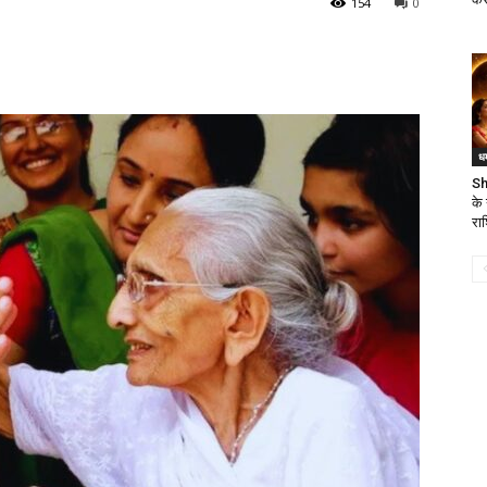
154
0
धर
Sh
के
राश