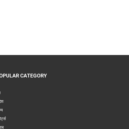
OPULAR CATEGORY
श
देश
ज्य
ोर्ट्स
जाब