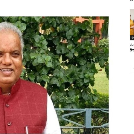
पं
पंज
रिक