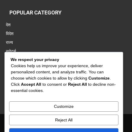
POPULAR CATEGORY
देश
विदेश
राज्य
स्पोर्ट्स
We respect your privacy
पंजाब
Cookies help us improve your experience, deliver
बॉलीवुड
personalized content, and analyze traffic. You can
बिज़नेस
choose which cookies to allow by clicking
Customize
.
Click
Accept All
to consent or
Reject All
to decline non-
वायरल
essential cookies.
बिहार
Customize
Reject All
About Us
Contact Us
Privacy Policy
Advertisement
Disclaimer
Term & Conditions