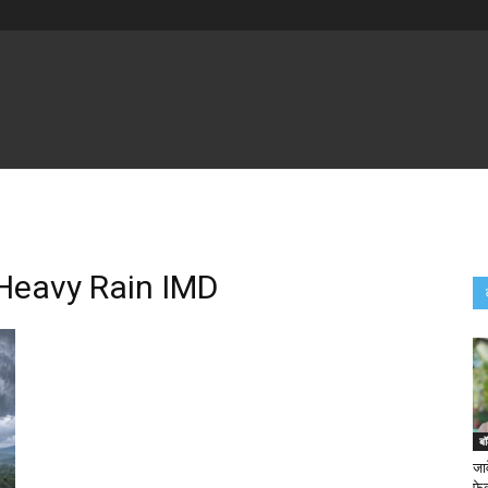
 Heavy Rain IMD
बॉ
जा
फेक