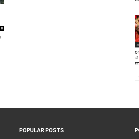
0
ज
ल
On
ऑन
रहा
POPULAR POSTS
P