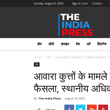
Sunday, August 9, 2026
Sign in / Join
Contact
Home
–
Breaking
News
in
Hindi,
होम
ऑटो
क्राइम
देश
धर्म
बिज़नेस
लेटेस्ट
खबरें,
Hindi
Home
देश
आवारा कुत्तों के मामले में SC ने सुरक्षित रखा फैसला, 
Samachar
देश
Live
आवारा कुत्तों के मामले 
|
The
India
फैसला, स्थानीय अधि
Press
|
By
The India Press
-
August 14, 2025
Share