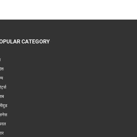
OPULAR CATEGORY
श
देश
ज्य
ोर्ट्स
जाब
लीवुड
ज़नेस
यरल
हार