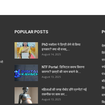
POPULAR POSTS
P
PhD स्कॉलर ने डिग्री लेने से किया
दे
इनकार? क्या थी वजह,...
वि
August 14, 2025
रा
 जो
स्प
NTF Portal: डिजिटल कवच कितना
कारगर? छात्रों की जान बचाने के...
पं
August 13, 2025
बॉ
बि
महिलाओं की जगह रोबोट होंगे प्रग्नेंट! नई
तकनीक पर काम कर...
वा
August 13, 2025
बि