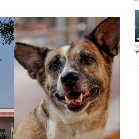
दे
मि
को